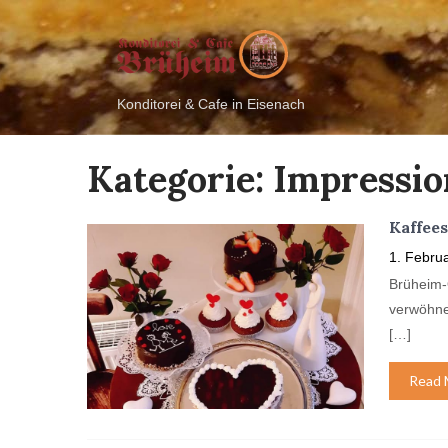
Konditorei & Cafe in Eisenach
Kategorie:
Impressi
Kaffees
1. Febru
Brüheim-
verwöhne
[…]
Read 