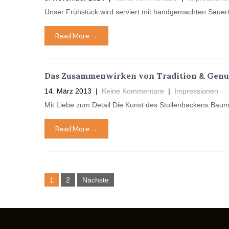
Unser Frühstück wird serviert mit handgemachten Sauert
Read More →
Das Zusammenwirken von Tradition & Genuss
14. März 2013
|
Keine Kommentare
|
Impressionen
Mit Liebe zum Detail Die Kunst des Stollenbackens Bau
Read More →
Seitennummerierung
1
2
Nächste
der
Beiträge