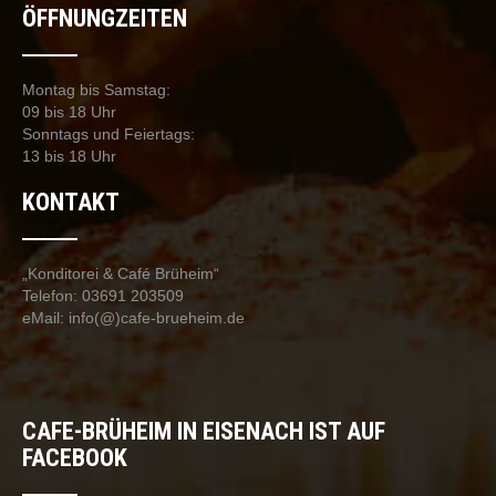
ÖFFNUNGZEITEN
Montag bis Samstag:
09 bis 18 Uhr
Sonntags und Feiertags:
13 bis 18 Uhr
KONTAKT
„Konditorei & Café Brüheim“
Telefon: 03691 203509
eMail: info(@)cafe-brueheim.de
CAFE-BRÜHEIM IN EISENACH IST AUF
FACEBOOK